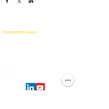
RETOUR
Contactez-nous :
INTERSOFT FRANCE
10 rue de Penthièvre, Paris 75008​
2 bis rue Tête d'Or, Lyon 69006
09.78.28.81.91​​
consultant@intersoftone.com