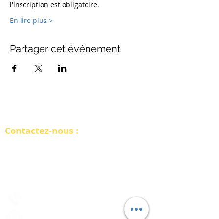
l'inscription est obligatoire. 
En lire plus >
Partager cet événement
RETOUR
Contactez-nous :
INTERSOFT FRANCE
10 rue de Penthièvre, Paris 75008​
2 bis rue Tête d'Or, Lyon 69006
09.78.28.81.91​​
consultant@intersoftone.com